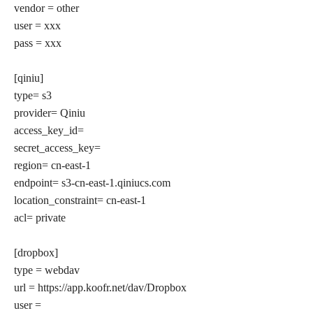
vendor = other
user = xxx
pass = xxx
[qiniu]
type= s3
provider= Qiniu
access_key_id=
secret_access_key=
region= cn-east-1
endpoint= s3-cn-east-1.qiniucs.com
location_constraint= cn-east-1
acl= private
[dropbox]
type = webdav
url = https://app.koofr.net/dav/Dropbox
user =