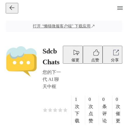
打开
“懒猫微服客户端”
下载应用
Sdcb
催更
点赞
分享
Chats
您的下一
代 AI 聊
天中枢
1
0
0
0
次
次
条
次
下
点
评
催
载
赞
论
更