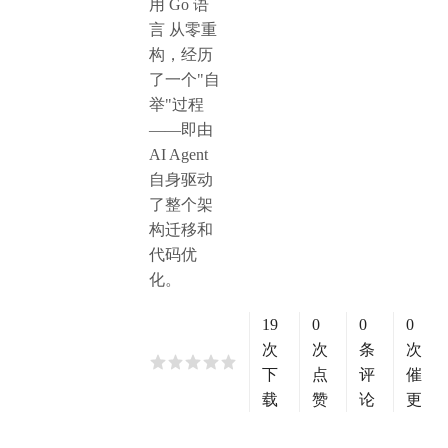
用 Go 语
言 从零重
构，经历
了一个"自
举"过程
——即由
AI Agent
自身驱动
了整个架
构迁移和
代码优
化。
19
0
0
0
次
次
条
次
下
点
评
催
载
赞
论
更