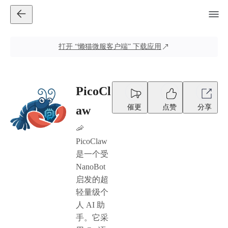
打开
“懒猫微服客户端”
下载应用
PicoCl
催更
点赞
分享
aw
🦐
PicoClaw
是一个受
NanoBot
启发的超
轻量级个
人 AI 助
手。它采