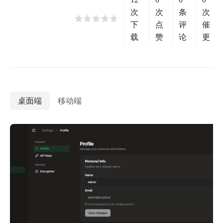
次
次
条
次
下
点
评
催
载
赞
论
更
桌面端
移动端