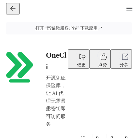
打开
“懒猫微服客户端”
下载应用
OneCl
催更
点赞
分享
i
开源凭证
保险库，
让 AI 代
理无需暴
露密钥即
可访问服
务
12
0
0
0