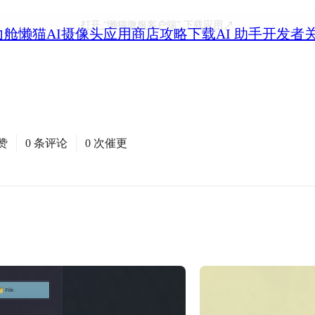
打开
“懒猫微服客户端”
下载应用
力舱
懒猫AI摄像头
应用商店
攻略
下载
AI 助手
开发者
赞
0 条评论
0 次催更