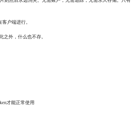
密只存在片刻然后永远消失。无需账户，无需追踪，无需永久存储。
在客户端进行。
。
除此之外，什么也不存。
。
token才能正常使用