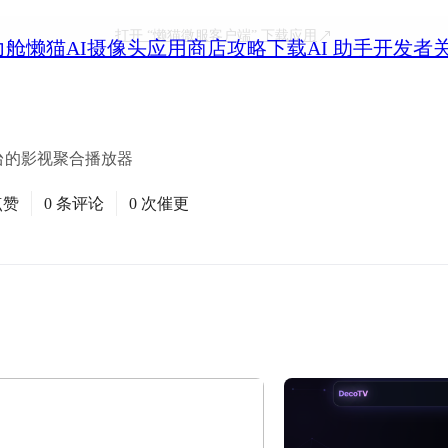
打开
“懒猫微服客户端”
下载应用
力舱
懒猫AI摄像头
应用商店
攻略
下载
AI 助手
开发者
平台的影视聚合播放器
点赞
0 条评论
0 次催更