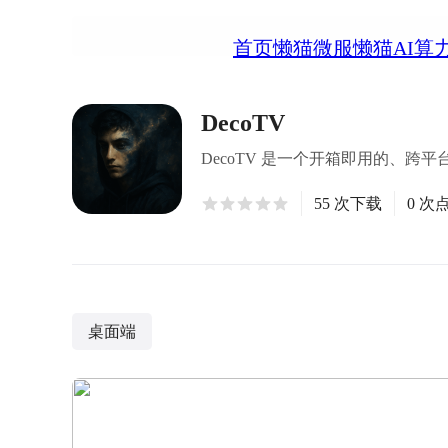
首页
懒猫微服
懒猫AI算
DecoTV
DecoTV 是一个开箱即用的、跨
55 次下载
0 次
桌面端