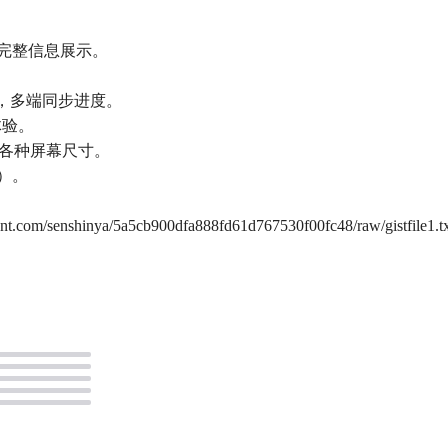
等完整信息展示。
h 存储，多端同步进度。
体验。
应各种屏幕尺寸。
）。
senshinya/5a5cb900dfa888fd61d767530f00fc48/raw/gistfile1.tx