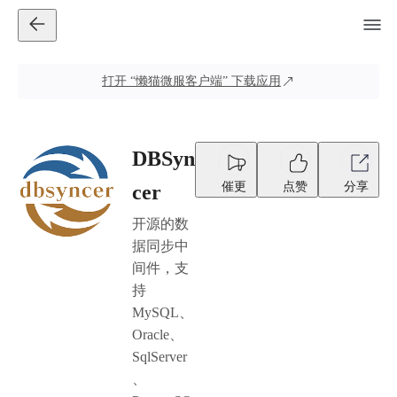
打开
“懒猫微服客户端”
下载应用
DBSyn
催更
点赞
分享
cer
开源的数
据同步中
间件，支
持
MySQL、
Oracle、
SqlServer
、