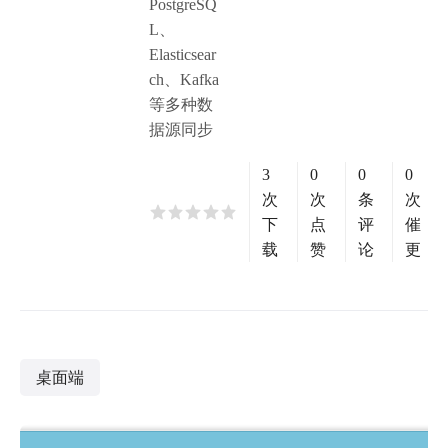
PostgreSQ
L、
Elasticsear
ch、Kafka
等多种数
据源同步
3
0
0
0
次
次
条
次
下
点
评
催
载
赞
论
更
桌面端