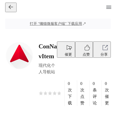
打开
“懒猫微服客户端”
下载应用
ConNa
催更
点赞
分享
vItem
现代化个
人导航站
0
0
0
0
次
次
条
次
下
点
评
催
载
赞
论
更