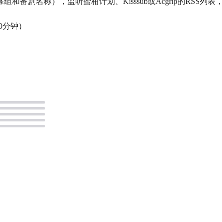
番剧名称），监听蜜柑计划、Kisssub或Acgrip的RSS列
0分钟）
）
。