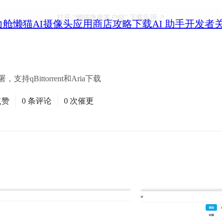
打开
“懒猫微服客户端”
下载应用
力舱
懒猫AI摄像头
应用商店
攻略
下载
AI 助手
开发者
持qBittorrent和Aria下载
点赞
0 条评论
0 次催更