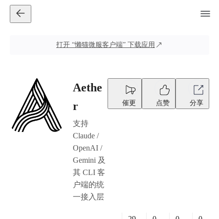
打开
“懒猫微服客户端”
下载应用
Aethe
催更
点赞
分享
r
支持
Claude /
OpenAI /
Gemini 及
其 CLI 客
户端的统
一接入层
29
0
0
0