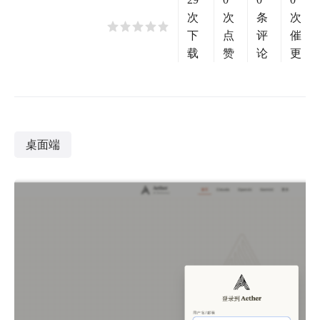
次
次
条
次
下
点
评
催
载
赞
论
更
桌面端