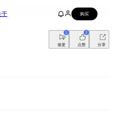
关于
购买
1
2
催更
点赞
分享