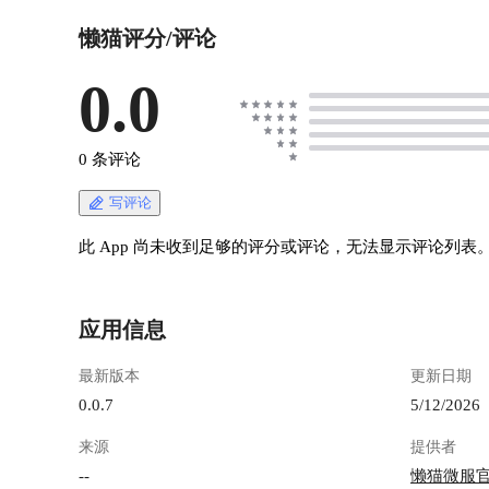
题：**如何知道一台机器在局域网里的私有地
懒猫评分/评论
址？**
https://appstore.lazycat.cloud/#/shop/detail/cloud.laz
ycat.networkdiagnostic 很多朋友刚接触 NAS、
0.0
Docker 或容器化环境时，都会觉得 IP 地址这种
东西似乎理所当然。但等你真的要远程访问、配
置代理或者排查网络时，就会发现，知道机器的
0 条评论
私有地址是一件非常关键的事。 举几个典型的场
景： - 想通过 **SSH、HTTP** 等方式访问运行
写评论
在懒猫微服上的服务； - 需要进行 **端口转发**
或者把服务 **内网穿透**到公网； - 在
此 App 尚未收到足够的评分或评论，无法显示评论列表
**Dockge** 里启动容器后，访问的时候必须指定
IP 地址，否则反向代理会失败； - 排查网络时，
需要确认到底是哪一个 IP 地址在被使用。 <!--
应用信息
more --> 换句话说，掌握如何获取私有地址，可
以来排除一些域名上转发损失的问题。 --- !
最新版本
更新日期
[image.png](https://lzc-playground-
1301583638.cos.ap-
0.0.7
5/12/2026
chengdu.myqcloud.com/guidelines/459/407ecfed-
来源
提供者
f6cc-410d-a519-5ee4aafb04b1.png "image.png") 虽
然在客户端中可以看到网络地址，但是有阵子我
--
懒猫微服