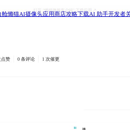
打开
“懒猫微服客户端”
下载应用
力舱
懒猫AI摄像头
应用商店
攻略
下载
AI 助手
开发者
次点赞
0 条评论
1 次催更