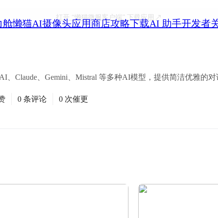
打开
“懒猫微服客户端”
下载应用
力舱
懒猫AI摄像头
应用商店
攻略
下载
AI 助手
开发者
AI、Claude、Gemini、Mistral 等多种AI模型，提供简洁优雅
赞
0 条评论
0 次催更