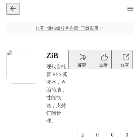
打开
“懒猫微服客户端”
下载应用
ZiB
催更
点赞
分享
现代自托
管 RSS 阅
读器，界
面简洁，
性能快
速，支持
订阅管
理。
2
0
0
0