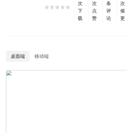
次
次
条
次
下
点
评
催
载
赞
论
更
桌面端
移动端