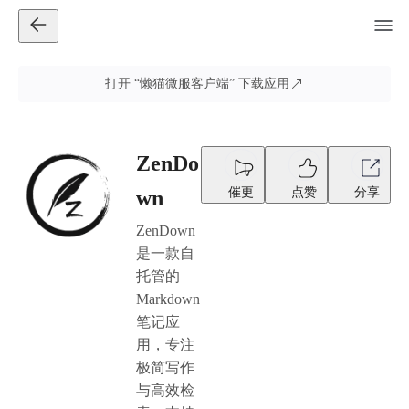
打开
“懒猫微服客户端”
下载应用
ZenDo
催更
点赞
分享
wn
ZenDown
是一款自
托管的
Markdown
笔记应
用，专注
极简写作
与高效检