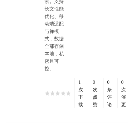
索。支持
长文性能
优化、移
动端适配
与禅模
式，数据
全部存储
本地，私
密且可
控。
1
0
0
0
次
次
条
次
下
点
评
催
载
赞
论
更