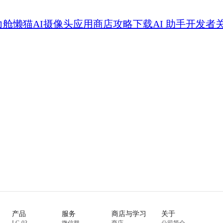
力舱
懒猫AI摄像头
应用商店
攻略
下载
AI 助手
开发者
产品
服务
商店与学习
关于