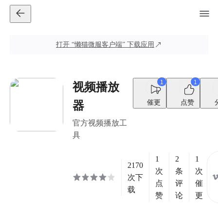
打开
“懒猫微服客户端”
下载应用
1
1
视频播放
催更
点赞
器
官方视频播放工
具
1
2
1
2170
次
条
次
次下
点
评
催
载
赞
论
更