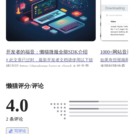
开发者的福音：懒猫微服全能SDK介绍
# 此文章已过时，最新开发者文档请使用以下链
如果有些视频网站
接访问 https://developer.lazycat.cloud/ # 此文章已
来随时随地看，反复
过时，最新开发者文档请使用以下链接访问
常好的选择。
https://developer.lazycat.cloud/ # 此文章已过时，
https://appstore.laz
懒猫评分/评论
最新开发者文档请使用以下链接访问
ycat.app.metube metube是一个yt-dlp客户端的界面
https://developer.lazycat.cloud/ # 开篇 > 懒猫微服
化封装，yt-dlp
平台提供了针对懒猫微服OS应用层接口，开发者
4.0
部列表](https://githu
可以基于开放的接口创造出各式各样的应用 本篇
dlp/blob/master
文章为介绍讲解懒猫微服SDK系列第一篇，主要
的包括：youtube、t
为大家展示如何入门使用懒猫微服SDK，并实现
P站（你懂的，就是那
2 条评论
第一个Demo应用后部署到我们的微服上。 # 提
twitter、inst
前准备 ## 安装懒猫微服客户端 为了开发懒猫微
udemy、qq音乐、网易云
写评论