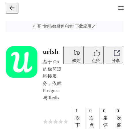
打开
“懒猫微服客户端”
下载应用
urlsh
催更
点赞
分享
基于 Go
的极简短
链接服
务，依赖
Postgres
与 Redis
1
0
0
0
次
次
条
次
下
点
评
催