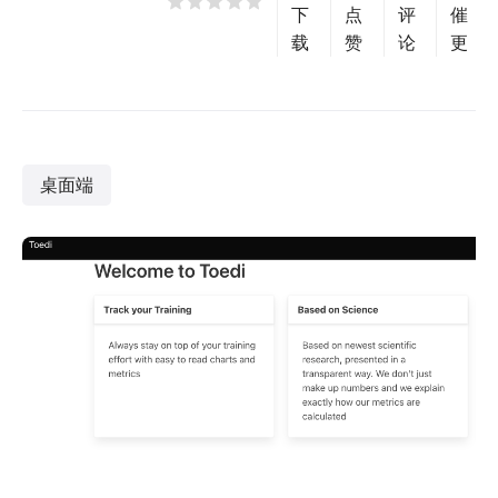
下
点
评
催
载
赞
论
更
桌面端