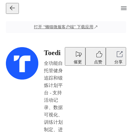
打开
“懒猫微服客户端”
下载应用
Toedi
催更
点赞
分享
全功能自
托管健身
追踪和锻
炼计划平
台 - 支持
活动记
录、数据
可视化、
训练计划
制定、进