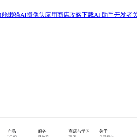
力舱
懒猫AI摄像头
应用商店
攻略
下载
AI 助手
开发者
产品
服务
商店与学习
关于