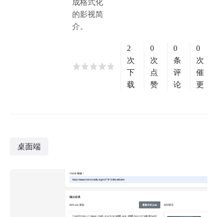
成格式化
的影视简
介。
2
0
0
0
次
次
条
次
下
点
评
催
载
赞
论
更
桌面端