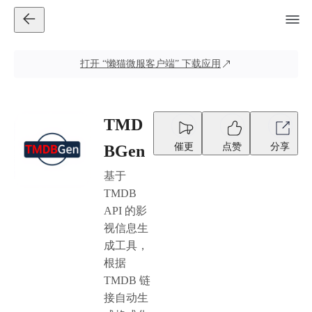
打开
“懒猫微服客户端”
下载应用
TMD
催更
点赞
分享
BGen
基于
TMDB
API 的影
视信息生
成工具，
根据
TMDB 链
接自动生