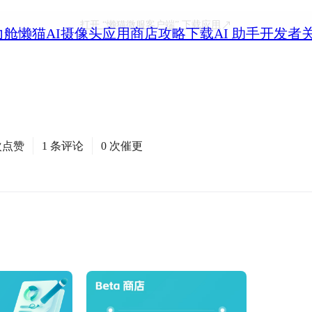
打开
“懒猫微服客户端”
下载应用
力舱
懒猫AI摄像头
应用商店
攻略
下载
AI 助手
开发者
次点赞
1 条评论
0 次催更