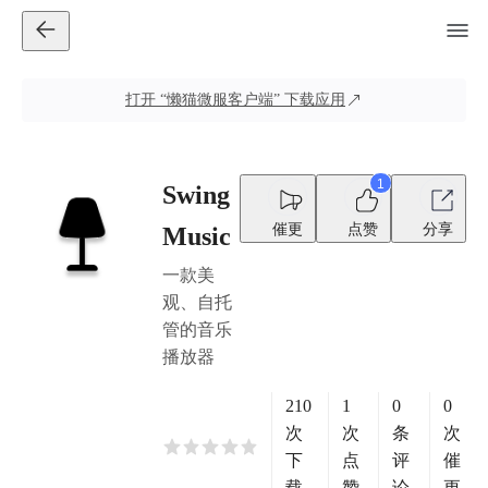
打开
“懒猫微服客户端”
下载应用
1
Swing
催更
点赞
分享
Music
一款美
观、自托
管的音乐
播放器
210
1
0
0
次
次
条
次
下
点
评
催
载
赞
论
更