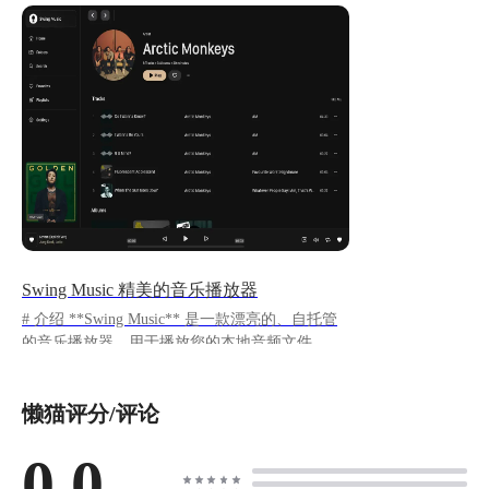
Swing Music 精美的音乐播放器
# 介绍 **Swing Music** 是一款漂亮的、自托管
的音乐播放器，用于播放您的本地音频文件。 #
安装和使用 在商店中下载并安装 **Swing
Music** ，安装完成后打开客户输入密码：admin
懒猫评分/评论
即可登录。
https://appstore.lazycat.cloud/#/shop/detail/cloud.laz
ycat.app.swing-music 登录成功后选择 **Specific
0.0
directories** 手动选择目录 ![image.png]