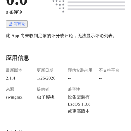
(https://lzc-playground-1301583638.cos.ap-
chengdu.myqcloud.com/guidelines/62/3bdd3e5b-
0 条评论
3648-4d67-9acb-91ef2159ba97.png "image.png") 在
选择目录对话框中，选择路
写评论
径：/lzcapp/run/mnt/home 目录，在主目录中选择
音乐文件夹，如果有多个音乐目录也可以多选。
此 App 尚未收到足够的评分或评论，无法显示评论列表。
![image.png](https://lzc-playground-
1301583638.cos.ap-
chengdu.myqcloud.com/guidelines/62/d7bcb666-
应用信息
fd7f-4acd-8cc3-3c6994ea55fc.png "image.png") 选
择完成后点击添加，如果音乐文件较多时需要等
最新版本
更新日期
预估安装占用
不支持平台
待一会，也可以点击右上角设置 -> Quick scan 快
速扫描。 ![image.png](https://lzc-playground-
2.1.4
1/26/2026
--
--
1301583638.cos.ap-
来源
提供者
兼容性
chengdu.myqcloud.com/guidelines/62/0f65924a-
426f-4c07-816d-11bb62091849.png "image.png")
swingmx
虫子樱桃
设备需装有
扫描完成后，点击 Folders 可以就可以看到已经
LzcOS 1.3.8
扫描到的歌曲了。 ![image.png](https://lzc-
或更高版本
playground-1301583638.cos.ap-
chengdu.myqcloud.com/guidelines/62/97b49305-
7bbb-44f6-aa2f-2c958ca4dc8a.png "image.png") !