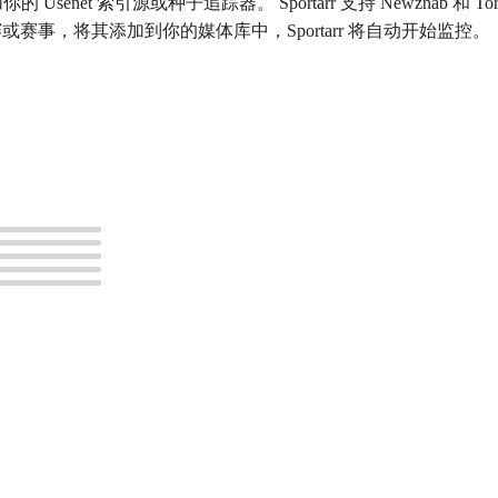
rs，添加你的 Usenet 索引源或种子追踪器。 Sportarr 支持 Newznab 和 
找联赛或赛事，将其添加到你的媒体库中，Sportarr 将自动开始监控。
。