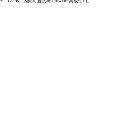
Torznab APIs，因此可直接与 Prowlarr 集成使用。