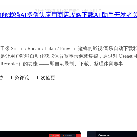
打开
“懒猫微服客户端”
下载应用
力舱
懒猫AI摄像头
应用商店
攻略
下载
AI 助手
开发者
 Sonarr / Radarr / Lidarr / Prowlarr 这样的影视/音
是让用户能够自动化获取体育赛事录像或集锦，通过对 Usenet 和 To
ideo Recorder）的功能 —— 即自动录制、下载、整理体育赛事
赞
0 条评论
0 次催更