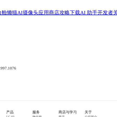
力舱
懒猫AI摄像头
应用商店
攻略
下载
AI 助手
开发者
0.997.1076
产品
服务
商店与学习
关于