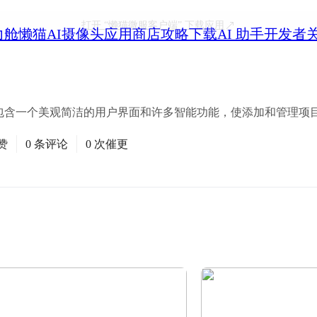
打开
“懒猫微服客户端”
下载应用
力舱
懒猫AI摄像头
应用商店
攻略
下载
AI 助手
开发者
 包含一个美观简洁的用户界面和许多智能功能，使添加和管理项
赞
0 条评论
0 次催更