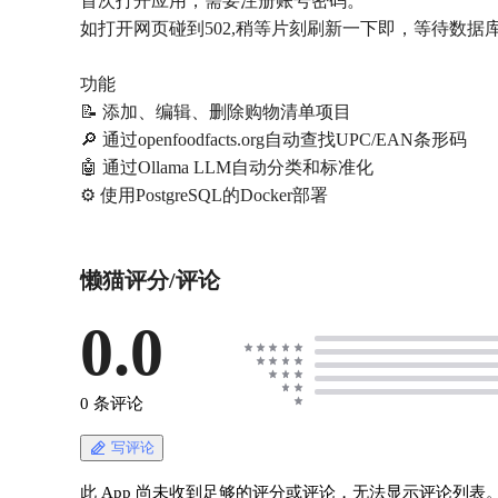
首次打开应用，需要注册账号密码。
如打开网页碰到502,稍等片刻刷新一下即，等待数据
功能
📝 添加、编辑、删除购物清单项目
🔎 通过openfoodfacts.org自动查找UPC/EAN条形码
🤖 通过Ollama LLM自动分类和标准化
⚙️ 使用PostgreSQL的Docker部署
懒猫评分/评论
0.0
0 条评论
写评论
此 App 尚未收到足够的评分或评论，无法显示评论列表