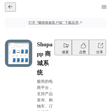
打开
“懒猫微服客户端”
下载应用
Shopa
催更
点赞
分享
pp 商
城系
统
极简的电
商平台，
支持产品
发布、购
物车、订