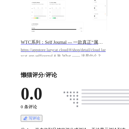
WTC系列：Self Journal --- 一款真正“属于自己”的隐私优先子弹笔记 PWA
https://appstore.lazycat.cloud/#/shop/detail/cloud.laz
ycat.app.selfjournal # 🎯 What —— 这是什么？ ##
🏷️ 一句话定位：隐私优先的数字日记应用 ## 🚀
核心优势： - ✨ 完全本地存储，零云端依赖，确
懒猫评分/评论
保数据绝对私密 - ⚡ 极简设计专注写作体验，无
干扰模式提升专注力 - 🔒 开源透明，支持端到端
加密保护敏感内容 ## 📊 适用场景：注重隐私的
0.0
个人日记、情绪追踪和反思记录 # 🛠️ How ——
怎么用？ ## 首先打开应用，进入配置向导。 开
头就把应用的主要功能介绍了一遍，包括： - **
0 条评论
每日、每周、每月日志** - **自定义收藏** - **
快速记录** ![CleanShot 2025-11-08 at
写评论
18.56.56.png](https://lzc-playground-
1301583638.cos.ap-