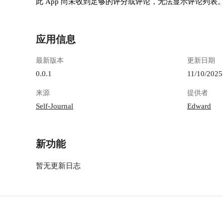
此 App 尚未收到足够的评分或评论，无法显示评论列表
chengdu.myqcloud.com/guidelines/402/768ec586-
66d1-43de-9f8e-320a43f975ff.png "CleanShot
2025-11-08 at 18.56.56.png") 接下来是介绍应用内
应用信息
这些符号的含义 ![CleanShot 2025-11-08 at
19.08.15.png](https://lzc-playground-
最新版本
更新日期
1301583638.cos.ap-
chengdu.myqcloud.com/guidelines/402/06c05fa4-
0.0.1
11/10/2025
6bf5-42bb-bed6-38363b102508.png "CleanShot
来源
提供者
2025-11-08 at 19.08.15.png") > **这些符号完美还
原了 Ryder Carroll 的原始方法论：** > <table>
Self-Journal
Edward
<tr><td>符号</td><td>含义</td><td>操作</td>
</tr><tr><td>.</td><td>任务</td><td>点击完成
→x</td></tr><tr><td>x</td><td>已完成</td><td>
新功能
自动归档</td></tr><tr><td>&gt;</td><td>迁移
</td><td>一键推到明天/下周</td></tr><tr>
暂无更新日志
<td>&lt;</td><td>计划</td><td>从未来日志拉取
</td></tr><tr><td>○</td><td>事件</td><td>支持
时间段</td></tr><tr><td>-</td><td>笔记</td>
<td>支持Markdown</td></tr></table> > > **关键
是：这些不是“伪装”的todo list，而是真正按日期
组织的日志流。** 最后就是创建个人账号密码。