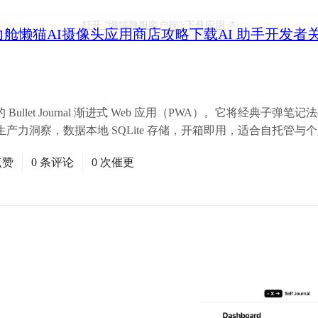
打开
“懒猫微服客户端”
下载应用
力舱
懒猫AI摄像头
应用商店
攻略
下载
AI 助手
开发者
先 的 Bullet Journal 渐进式 Web 应用（PWA）。它将经典子
产力洞察，数据本地 SQLite 存储，开箱即用，适合自托管与
点赞
0 条评论
0 次催更