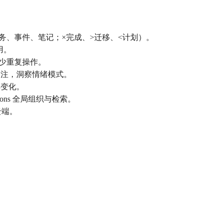
体系（任务、事件、笔记；×完成、>迁移、<计划）。
用。
减少重复操作。
备注，洞察情绪模式。
率变化。
ollections 全局组织与检索。
云端。