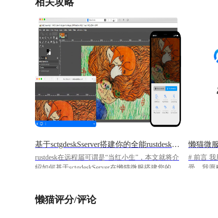
相关攻略
基于sctgdeskSserver搭建你的全能rustdesk服务端
懒猫微
rustdesk在远程届可谓是“当红小生”，本文就将介
# 前言 
绍如何基于sctgdeskServer在懒猫微服搭建您的
受，我愿称
rust全能服务端。之所以全能，是因为
私有云服
sctgdeskServer提供了一些只有Pro版本才有的功
即走，打造私
懒猫评分/评论
能。让我们开始撸起袖子开干！ ## 准备 - 一台
商店中的
懒猫微服 - 能设置端口转发的路由器 - 公网IP，
而且所有