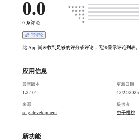
有公网ip最好，转发以后就不需要跟懒猫组网
0.0
且应用一
了。
玩 `NA
https://appstore.lazycat.cloud/#/shop/detail/cloud.laz
你想折腾
ycat.developer.tools
用的懒猫应用。 ![image.png
0 条评论
https://appstore.lazycat.cloud/#/shop/detail/cloud.laz
playgroun
ycat.app.sctgdesk-server > 如果没有公网IP，则其
chengdu.m
写评论
他设备需要连接rustdesk服务端的时候，就需要通
29d8-4719
过tailscale或者懒猫微服cli的方式组网。 ## 安装
我之前没有玩
此 App 尚未收到足够的评分或评论，无法显示评论列表
步骤 ### 安装SctgDesk Server 安装软件，以后，
猫微服，
需要打开懒猫开发者工具，查看自动生成的key信
得很对，
息，这个后面要用到 ![69.png](https://lzc-
[image.png
应用信息
playground-1301583638.cos.ap-
130158363
chengdu.myqcloud.com/guidelines/258/bba99ff4-
chengdu.m
最新版本
更新日期
3fb5-4365-ac5a-3b33b73a0973.png "69.png") 然后
1350-41cc
打开软件，默认账户为`admin`，密码为
远程办公
1.2.101
12/24/2025
`Hello,world!`，登录以后最好禁用admin，然后自
程操作，之
来源
提供者
己创建一个管理员权限的用户。 ![wechat_2025-
员远程体验
05-06_132324_329.png](https://lzc-playground-
之后还有
sctg-development
虫子樱桃
1301583638.cos.ap-
之后，我
chengdu.myqcloud.com/guidelines/258/e64b443a-
最佳，没
8b2f-4681-b860-ad398e158c78.png "wechat_2025-
中远程操作有多种
新功能
05-06_132324_329.png") ### 端口转发 在路由器
`rust