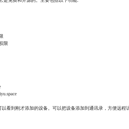
服务器程序,它是免费和开源的。主要包括以下功能:
限
权限
e
yu.space
号密码登录，可以看到刚才添加的设备。可以把设备添加到通讯录，方便远程