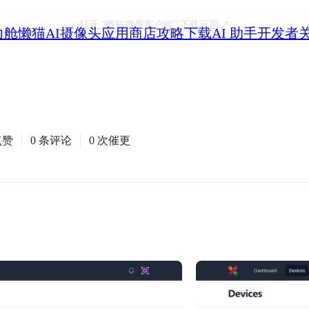
打开
“懒猫微服客户端”
下载应用
力舱
懒猫AI摄像头
应用商店
攻略
下载
AI 助手
开发者
点赞
0 条评论
0 次催更