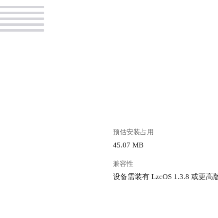
键安装，懒猫微服让你直接有了 10年
S` 和个人云的经验，你无需再折腾。如果
，那就和开发者社区的大佬一起打造好
](https://lzc-
d-1301583638.cos.ap-
yqcloud.com/guidelines/332/d8c47966-
-9f22-3910e13ad549.png "image.png")
过 `NAS` ，第一个 `NAS` 就是懒
。
看到群里有人说直接白嫖 10 年经验说
我现在就是研究怎么好好用好懒猫。 !
](https://lzc-playground-
8.cos.ap-
yqcloud.com/guidelines/332/ec74f732-
预估安装占用
-9f24-f1f73807bb12.png "image.png") #
解决方案 我因工作原因经常需要使用远
45.07 MB
前都是使用 `ToDesk` 的会员，不开会
兼容性
根据不好，再也不用担心 VIP，VIP
超级 VIP 的烦恼啦。自从有了懒猫微服
设备需装有 LzcOS 1.3.8 或更高
的远程操作很丝滑、并且页面显示效果
有一点卡顿的情况，而且现在懒猫微服
使用方案。 ## RustDesk
desk` 是远程桌面软件，开箱即用，无需任何