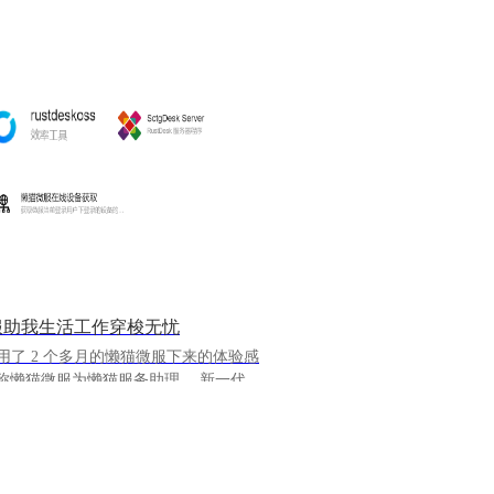
服助我生活工作穿梭无忧
我用了 2 个多月的懒猫微服下来的体验感
懒猫微服为懒猫服务助理。 新一代的
务助理，懒猫微服应用呼之即来，即用
有云个人高效助理。 懒猫微服应用
应用已经有你需要的方方面面的应用，
终端全互通，随时随地都可以使用。而