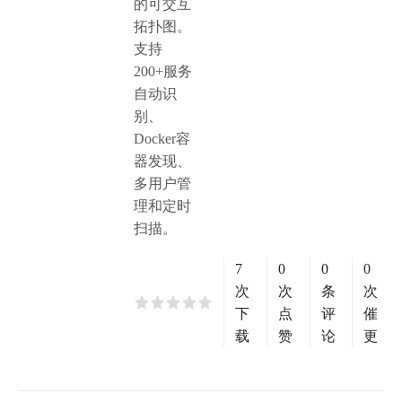
的可交互
拓扑图。
支持
200+服务
自动识
别、
Docker容
器发现、
多用户管
理和定时
扫描。
7
0
0
0
次
次
条
次
下
点
评
催
载
赞
论
更