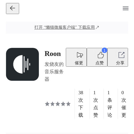
打开
“懒猫微服客户端”
下载应用
1
Roon
催更
点赞
分享
发烧友的
音乐服务
器
38
1
1
0
次
次
条
次
下
点
评
催
载
赞
论
更