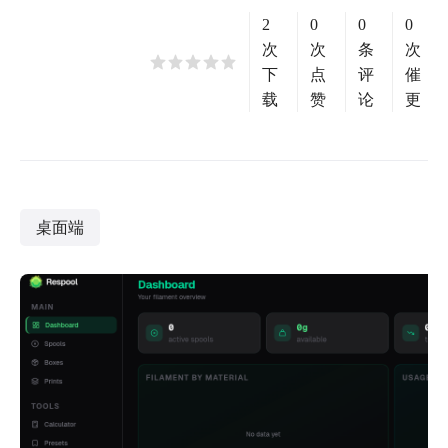
2
0
0
0
次
次
条
次
下
点
评
催
载
赞
论
更
桌面端