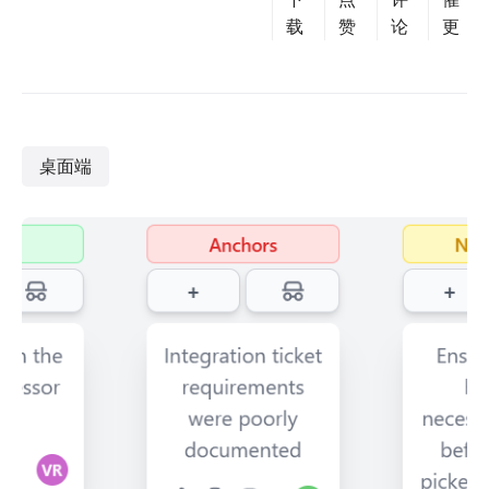
载
赞
论
更
桌面端