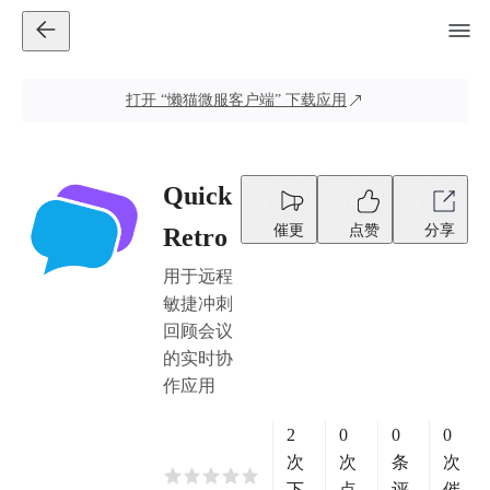
打开
“懒猫微服客户端”
下载应用
Quick
催更
点赞
分享
Retro
用于远程
敏捷冲刺
回顾会议
的实时协
作应用
2
0
0
0
次
次
条
次
下
点
评
催