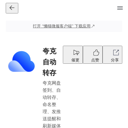
打开
“懒猫微服客户端”
下载应用
夸克
催更
点赞
分享
自动
转存
夸克网盘
签到、自
动转存、
命名整
理、发推
送提醒和
刷新媒体