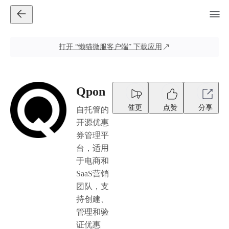
打开
“懒猫微服客户端”
下载应用
Qpon
催更
点赞
分享
自托管的
开源优惠
券管理平
台，适用
于电商和
SaaS营销
团队，支
持创建、
管理和验
证优惠