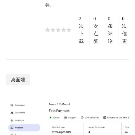
券。
2
0
0
0
次
次
条
次
下
点
评
催
载
赞
论
更
桌面端