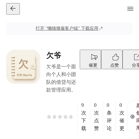
打开
“懒猫微服客户端”
下载应用
欠爷
催更
点赞
分
欠爷是一个面
向个人和小团
队的借贷与还
款管理应用。
9
0
0
0
次
次
条
次
下
点
评
催
载
赞
论
更