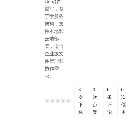
Go 语言
重写，基
于微服务
架构，支
持本地和
云端部
署，适合
企业级文
件管理和
协作需
求。
8
0
0
0
次
次
条
次
下
点
评
催
载
赞
论
更