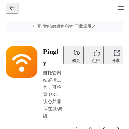
打开
“懒猫微服客户端”
下载应用
Pingl
催更
点赞
分享
y
自托管网
站监控工
具，可检
查 URL
状态并显
示在线/离
线
3
0
0
0