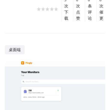
次
次
条
次
下
点
评
催
载
赞
论
更
桌面端