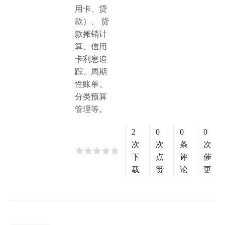
用卡、贷
款）、 贷
款摊销计
算、信用
卡利息追
踪、周期
性账单、
分类预算
管理等。
2
0
0
0
次
次
条
次
下
点
评
催
载
赞
论
更