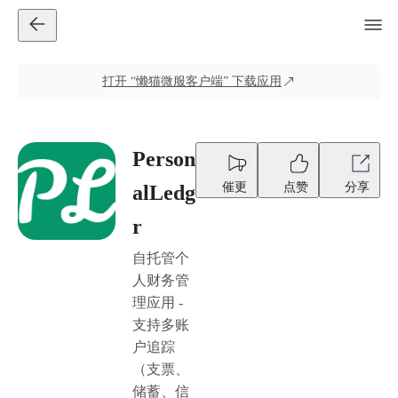
打开
“懒猫微服客户端”
下载应用
Person
催更
点赞
分享
alLedg
r
自托管个
人财务管
理应用 -
支持多账
户追踪
（支票、
储蓄、信