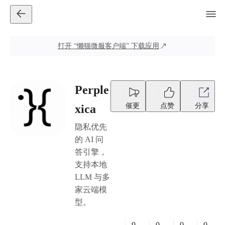
打开
“懒猫微服客户端”
下载应用
Perple
催更
点赞
分享
xica
隐私优先
的 AI 问
答引擎，
支持本地
LLM 与多
家云端模
型。
9
0
0
0