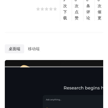
次
次
条
次
下
点
评
催
载
赞
论
更
桌面端
移动端