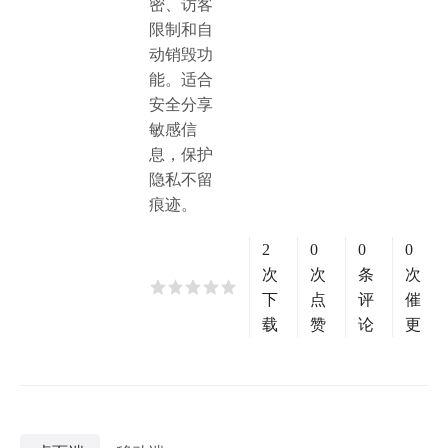
密、访客
限制和自
动销毁功
能。适合
安全分享
敏感信
息，保护
隐私不留
痕迹。
2
0
0
0
次
次
条
次
下
点
评
催
载
赞
论
更