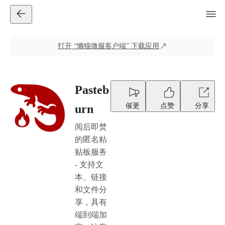
打开
“懒猫微服客户端”
下载应用
Pasteb
催更
点赞
分享
urn
阅后即焚
的匿名粘
贴板服务
- 支持文
本、链接
和文件分
享，具有
端到端加