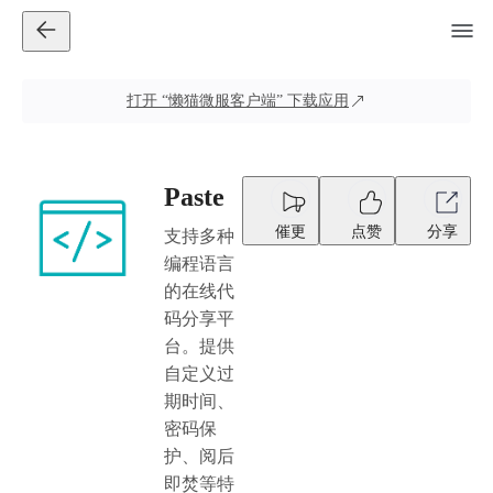
打开
“懒猫微服客户端”
下载应用
Paste
催更
点赞
分享
支持多种
编程语言
的在线代
码分享平
台。提供
自定义过
期时间、
密码保
护、阅后
即焚等特