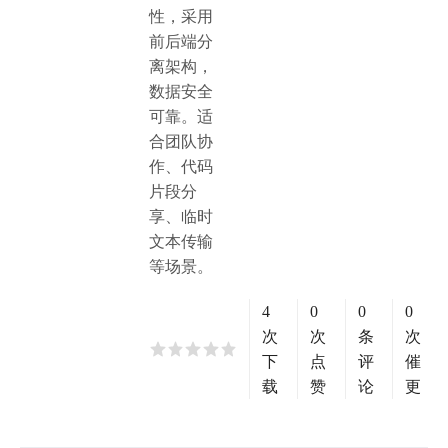
性，采用
前后端分
离架构，
数据安全
可靠。适
合团队协
作、代码
片段分
享、临时
文本传输
等场景。
4
0
0
0
次
次
条
次
下
点
评
催
载
赞
论
更