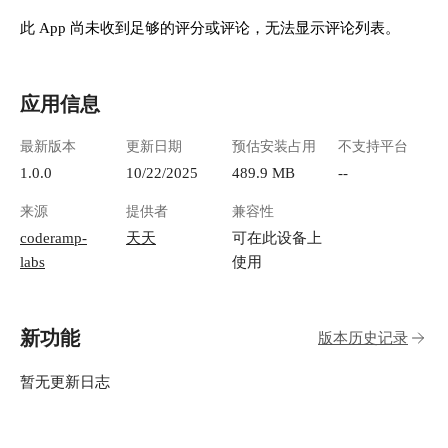
Username: `admin` - Password: `admin123` !
[image.png](https://lzc-playground-
此 App 尚未收到足够的评分或评论，无法显示评论列表。
1301583638.cos.ap-
chengdu.myqcloud.com/guidelines/496/a9b95d59-
0110-4a78-b594-9246f8641369.png "image.png") --
应用信息
- ### 第2步：选择/创建 Realm 1. 点击左上角下拉
菜单（默认是 "Master"） 2. 此时还没有 `padws`
最新版本
更新日期
预估安装占用
不支持平台
realm： - 点击 "Create Realm" - Realm name:
`padws` - 点击 "Create" ![image.png](https://lzc-
1.0.0
10/22/2025
489.9 MB
--
playground-1301583638.cos.ap-
来源
提供者
兼容性
chengdu.myqcloud.com/guidelines/496/e2ab447c-
e403-4c06-a83f-31d318fb8c6f.png "image.png") 3.
coderamp-
天天
可在此设备上
确保当前在 `padws` realm 中（左上角显示
labs
使用
"padws"） ![image.png](https://lzc-playground-
1301583638.cos.ap-
chengdu.myqcloud.com/guidelines/496/53cee974-
新功能
版本历史记录
02f8-45b3-958a-23a08a2c1dbe.png "image.png") ---
### 第3步：创建 Client（重点） #### 3.1 General
Settings（常规设置） 点击左侧菜单 "Clients" →
暂无更新日志
"Create client" ![image.png](https://lzc-playground-
1301583638.cos.ap-
chengdu.myqcloud.com/guidelines/496/1ca95486-