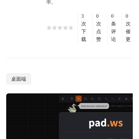
率。
3
0
0
0
次
次
条
次
下
点
评
催
载
赞
论
更
桌面端