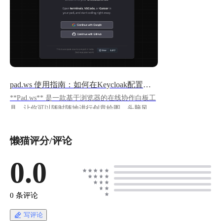
pad.ws 使用指南：如何在Keycloak配置用户授权登录
**Pad.ws** 是一款基于浏览器的在线协作白板工
具，让你可以随时随地进行创意绘图、头脑风暴
和视觉化思考。
https://appstore.lazycat.cloud/#/shop/detail/cloud.laz
懒猫评分/评论
ycat.app.padws 应用安装后，打开首页，这里需要
先进行授权登录 ![image.png](https://lzc-
playground-1301583638.cos.ap-
0.0
chengdu.myqcloud.com/guidelines/496/280f9eda-
4eb6-4fa0-b2df-1ccd10de3c53.png "image.png") ##
在 Keycloak 中创建 Client 的完整步骤 ### 第1
0 条评论
步：进入 Keycloak 管理界面 1. 访问：
`https://padws.域名.heiyu.space/auth/` 2. 登录： -
写评论