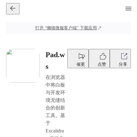
打开
“懒猫微服客户端”
下载应用
Pad.w
催更
点赞
分享
s
在浏览器
中将白板
与开发环
境无缝结
合的创新
工具。基
于
Excalidra