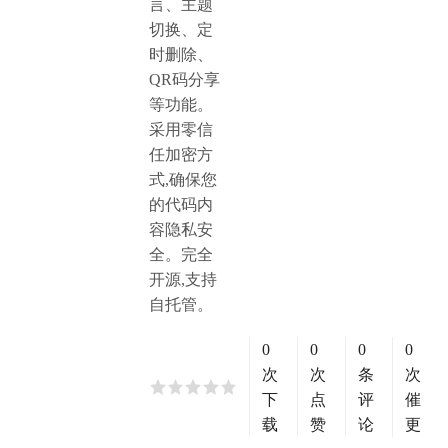
言、主题
切换、定
时删除、
QR码分享
等功能。
采用零信
任加密方
式,确保您
的代码内
容隐私安
全。完全
开源,支持
自托管。
0
0
0
0
次
次
条
次
下
点
评
催
载
赞
论
更