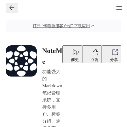
打开
“懒猫微服客户端”
下载应用
NoteM
催更
点赞
分享
e
功能强大
的
Markdown
笔记管理
系统，支
持多用
户、标签
分组、笔