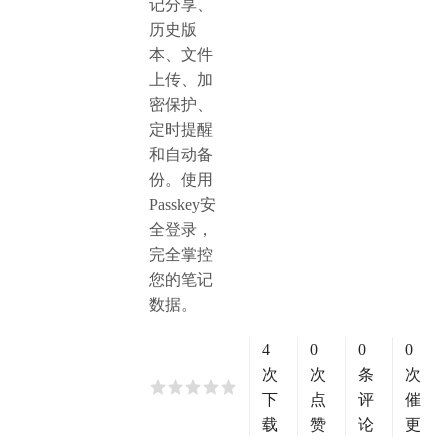
记分享、
历史版
本、文件
上传、加
密保护、
定时提醒
和自动备
份。使用
Passkey安
全登录，
完全掌控
您的笔记
数据。
4
0
0
0
次
次
条
次
下
点
评
催
载
赞
论
更