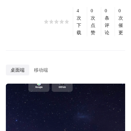
4
0
0
0
次
次
条
次
下
点
评
催
载
赞
论
更
桌面端
移动端