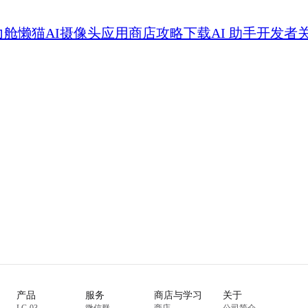
力舱
懒猫AI摄像头
应用商店
攻略
下载
AI 助手
开发者
产品
服务
商店与学习
关于