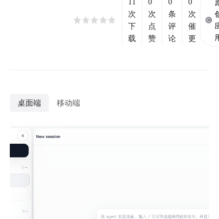
11
0
0
0
次
次
条
次
下
点
评
催
载
赞
论
更
桌面端
移动端