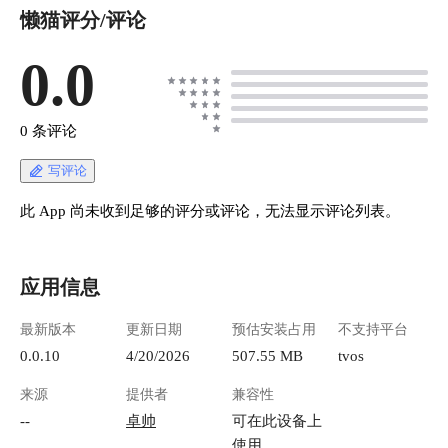
懒猫评分/评论
ycat.totoro - 当前应用已经安装完成，并能正常打
开。
https://appstore.lazycat.cloud/#/shop/detail/cloud.laz
0.0
ycat.app.miniteamclawui ### 0.2 前置准备 - 确认
小龙猫已完成基础配置，并且 OpenClaw 助手能
够正常运行。 - 确认 MiniTeamClawUI 已安装完
0 条评论
成，并可以正常进入部署向导。 - 后续需要在小
龙猫助手对话区域右上角的 webshell 中查询
写评论
Gateway Token，并在需要时执行设备审批命令。
### 0.3 参考教程 如果尚未完成小龙猫的基础配
此 App 尚未收到足够的评分或评论，无法显示评论列表。
置，请先参考[小龙猫使用攻略]
(https://playground.lazycat.cloud/#/guideline/1558)
。 ## 1. 配置小龙猫里的龙虾访问方式 先在
应用信息
LightOS WebShell 中发布 OpenClaw Gateway 服
务，获取应用域名。后续 MiniTeamClawUI 会用
最新版本
更新日期
预估安装占用
不支持平台
这个域名连接龙虾。 ### 1.1 配置端口转发 在
LightOS WebShell 中发布 OpenClaw Gateway 服
0.0.10
4/20/2026
507.55 MB
tvos
务。 #### 1.1.0 打开龙虾的 WebShell 打开
来源
提供者
兼容性
LightOS 应用，找到小龙猫里的 OpenClaw，也就
是龙虾应用，然后打开它的 WebShell。 !
--
卓帅
可在此设备上
[image.png](https://lzc-playground-
使用