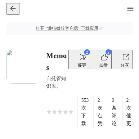
打开
“懒猫微服客户端”
下载应用
2
2
Memo
催更
点赞
分享
s
自托管知
识库。
553
2
0
2
次
次
条
次
下
点
评
催
载
赞
论
更