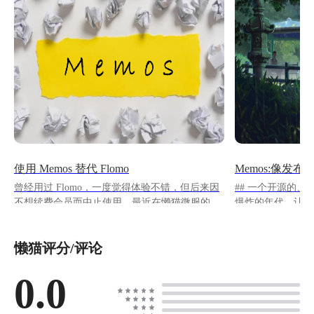
使用 Memos 替代 Flomo
Memos:像发
曾经用过 Flomo，一度觉得体验不错，但后来因
## 一个开源的、
不想续费会员而中止使用。最近在懒猫微服的商
爆炸的年代，让人
店中发现了 [Memos]
好。除了朋友圈和
(https://github.com/usememos/memos)，完全开
间来记录自己内心
懒猫评分/评论
源、支持自托管，是个很不错的替代方案。
moment。作为
https://appstore.lazycat.cloud/#/shop/detail/cloud.laz
度自定义，且数据
ycat.app.memos --- ## 什么是 Memos？ [Memos]
0.0
共网络，数据安全可
(https://github.com/usememos/memos) 是一款开
(https://demo
源、极简、现代化的笔记系统，主打「快速记
稍后我来为大家介