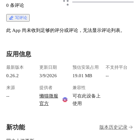
录、随时检索」。适合捕捉灵感、日常备忘、碎
Memos。 #### 安装应用 在懒猫微服官网商店
0 条评论
片想法、读书笔记等多种用途。 它具有以下特
上，搜索 memo
点： - 🧩 极简 Markdown 编辑器，写作无干扰 -
它！ ![memos.png](h
写评论
🔍 支持标签与多条件过滤，查找便捷 - 📱 原生适
1301583638.cos.ap
配移动端界面，自动响应式布局 - 🌐 内置开放
chengdu.myqcloud.c
此 App 尚未收到足够的评分或评论，无法显示评论列表。
API，可接入自动化工具或客户端 - 🗂 支持归
6f84-40be-aef1-b1
档、置顶、图像插入、链接跳转等实用功能 - 🔐
"memos.png") #### 使用应用 打开应用后，我们
数据完全自托管，掌控在自己手中 目前 GitHub
就来到了主界面。 ![cont
应用信息
star 数已超 6k，开发活跃，文档完善，社区生态
playground-130158
也在不断壮大。 --- ## 页面结构与使用方式
chengdu.myqcloud.c
最新版本
更新日期
预估安装占用
不支持平台
Memos 主页面分为两栏： ### ✅ 左侧侧边栏： -
3900-4816-ba9b-aa
**创建 Memo**：点击加号即可撰写新内容 - **
"contentApp.png") 我们先进入设置-我的帐号-编
0.26.2
3/9/2026
19.01 MB
--
标签筛选**：点击任意标签快速过滤 - **快捷菜
辑，来上传自己的
来源
提供者
兼容性
单**：查看所有 Memo、归档 Memo、置顶
以后就可以以自己
Memo、搜索功能等 ### ✅ 右侧内容区： - 展示
了 ![setting.png](ht
--
懒猫微服
可在此设备上
所有 Memo 内容，以时间倒序排列 - 每条 Memo
1301583638.cos.ap
官方
使用
支持： - 编辑、置顶、归档 - 标签添加（支持 `#
chengdu.myqcloud.c
标签名` 快捷方式） - Markdown 格式（支持标
505b-4b55-ac09-41
题、代码块、列表、引用等） - 拖拽上传图片或
"setting.png") #### 发布内容 在编辑框中编辑好
新功能
版本历史记录
截图粘贴 - 自动识别链接并可点击跳转 📷 示例
内容后，点击记下
页面如下： ![image-20250711183947167]
到了一个有趣的图