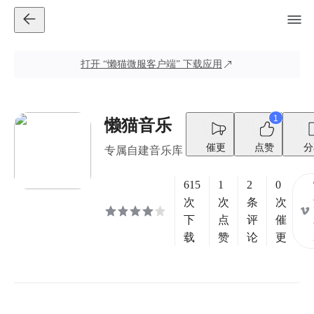
打开
“懒猫微服客户端”
下载应用
1
懒猫音乐
催更
点赞
分
专属自建音乐库
615
1
2
0
次
次
条
次
下
点
评
催
载
赞
论
更