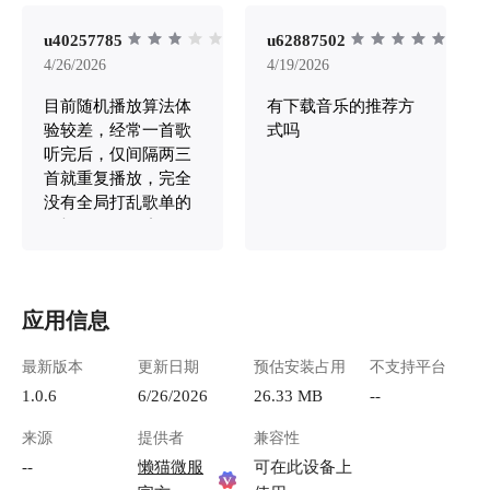
chengdu.myqcloud.com/guidelines/1369/6ba54bf9-
c093-44d2-889e-f37cfc4ce7c0.png "image-
u40257785
u62887502
20260511112942368.png") ### **2.安装SKILL**
4/26/2026
4/19/2026
直接和他说："学习一下：
目前随机播放算法体
有下载音乐的推荐方
https://github.com/whoamihappyhacking/joox-
music-download-skill" ![image-
验较差，经常一首歌
式吗
20260512105749416.png](https://lzc-playground-
听完后，仅间隔两三
1301583638.cos.ap-
首就重复播放，完全
chengdu.myqcloud.com/guidelines/1369/67318e6b-
没有全局打乱歌单的
8201-4d89-8162-72d889eac2fe.png "image-
随机效果。 理想的随
20260512105749416.png") ### 3.直接开玩 有多种
机播放逻辑应该是：
方式，我这里例举两种，AI会自己去获取歌单并
完整打乱整个歌单顺
且下载。 ![image-20260512110103405.png]
序，一轮曲目全部播
(https://lzc-playground-1301583638.cos.ap-
应用信息
放完毕前，杜绝单曲
chengdu.myqcloud.com/guidelines/1369/ae36aaad-
重复。
513c-4d8d-8ea3-76f62206146f.png "image-
最新版本
更新日期
预估安装占用
不支持平台
20260512110103405.png") **我有自己的音源，要
1.0.6
6/26/2026
26.33 MB
--
是怕污染音源，也可以单独让小龙猫建一个文件
夹** ![image-20260512110137457.png](https://lzc-
来源
提供者
兼容性
playground-1301583638.cos.ap-
--
懒猫微服
可在此设备上
chengdu.myqcloud.com/guidelines/1369/c42f5ebc-