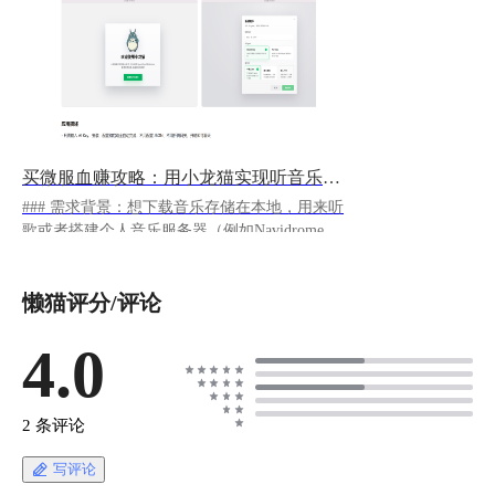
买微服血赚攻略：用小龙猫实现听音乐自由
### 需求背景：想下载音乐存储在本地，用来听
歌或者搭建个人音乐服务器（例如Navidrome）
但是资源较少、各大网站下载繁琐，歌词不能下
载等。 使用到的应用：
懒猫评分/评论
https://appstore.lazycat.cloud/#/shop/detail/cloud.laz
ycat.totoro
https://appstore.lazycat.cloud/#/shop/detail/cloud.laz
4.0
ycat.app.lzcmusicplayer ### **1.懒猫微服商店下
载“小龙猫”** 具体配置教程可参考：[小龙猫使
用攻略 - 懒猫攻略]
2 条评论
(https://lazycat.cloud/playground/guideline/1558) !
[image-20260511112942368.png](https://lzc-
写评论
playground-1301583638.cos.ap-