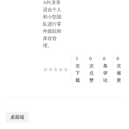
API,非常
适合个人
和小型团
队进行零
件跟踪和
库存管
理。
3
0
0
0
次
次
条
次
下
点
评
催
载
赞
论
更
桌面端